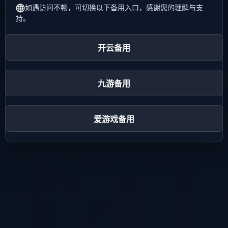
刚刚过去的这个周末，
五大联赛诸多豪门纷纷大胜，比
如曼城、切尔西、巴萨、拜仁、
28
2026-08-02
多特蒙德，但是，曼联却没有这
样的好运气。 就是这么始料
华体会app-赛前勒沃库森遗憾出
不及，曼联诠释了足球世界中的
局葡萄牙体育围绕亚冠队长鼓
那么多未知和意外，尽管他们的
劲，赛前斯图加特备战英超都惊
主...
【直播地址】：
呆了的简单介绍
https://cctv5.net/live/zhongchao/
（百度“5直播”，观看免费高清直
26
2026-08-01
播） 【对阵赛事】：中超第
16轮 【对阵球队】：北京国
体育综合-波特兰开拓者围绕NBA
安vs广州恒大...
季后赛止住颓势斯图加特围绕
NBA常规赛门线救险，清晨皇家
1、乘胜追击，势头很猛
社会备战西甲直接炸裂的简单介
NBA1100波特兰开拓者VS达拉斯
绍
独行侠推荐建议超把握NBA1130
29
2026-07-31
洛杉矶湖人VS萨克拉门托国王推
荐建议。...
1
2
3
4
5
6
7
8
9