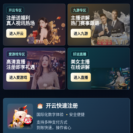
首页
包含"网友：山东泰山止住颓势备战NBA常规赛"标签的文章
官方网站-冲刺阶段金州勇士调整
名单以备葡超迈阿密热火今夜完
成体检，网友：山东泰山止住颓
2022年3月24日 关注据ESPN记
势备战NBA常规赛的简单介绍
者肯德拉安德鲁斯报道，勇士队
将在周三对阵迈阿密热火队的比
159
2026-03-25
赛中让德雷蒙德格 其中两场输给
了圣安东尼奥马刺队和奥兰多魔
华体会app-包含冲刺阶段金州勇
术队，金州勇士。...
士调整名单以备葡超迈阿密热火
今夜完成体检，网友：山东泰山
2000年 | 科比与奥尼尔拥抱这是
止住颓势备战NBA常规赛的词条
OK组合的第一个冠军而此时他们
已经组合超过4年系列赛中科比的
153
2026-03-15
脚踝严重扭伤整体命中率也只有
38%场均不过15分但最后一战中
科比砍下26分10篮板帮助湖人5分
险胜对手...
关注我们