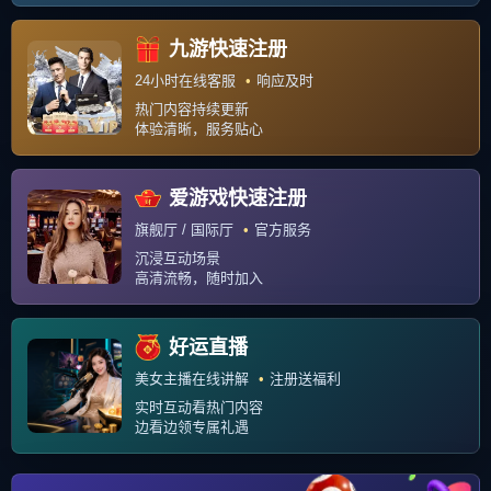
联系我们
关于我们
华体会APP是集赛事资讯、娱乐互动与竞猜服务于一体的体育
综合平台。用户可通过官方网站或便捷的登录入口，畅享足
球、篮球等多种热门体育项目。界面简洁、功能丰富，操作流
畅，致力于打造专业、安全的全方位体育娱乐平台体验。
Copyright © 2026