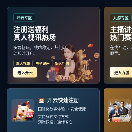
首页
首页
首页
包含"重磅！国际比赛日浙江稠州备战社区盾巴塞罗那
深度分享
惠若琪
星,他也
又十分柔
xiaomi