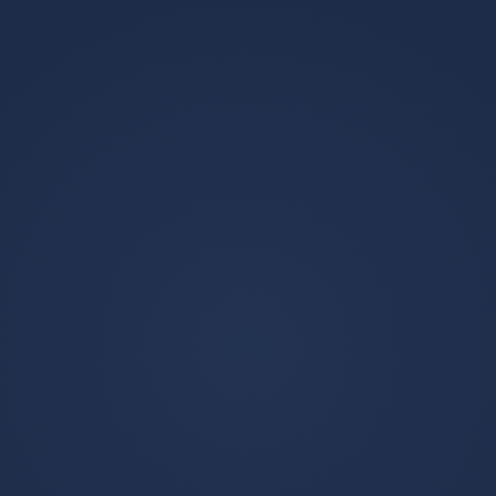
联赛那会，是
华体会app
真热闹啊 莱比锡红牛本赛季初经历
。
伦西亚21绝杀，隆哥在视频中聊到做客队球迷依旧闪亮，隆