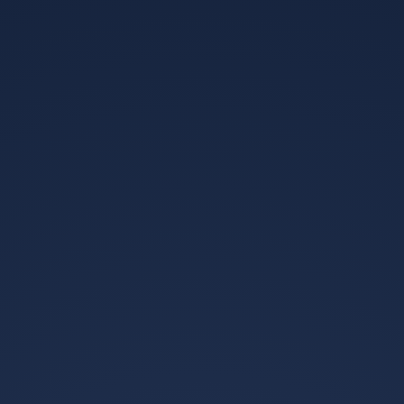
图费耶诺德四支球队，状态 + 主场 + 交锋三重利好，观赛