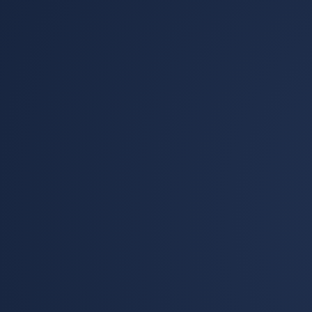
值拉满平局冷点。
当初二十岁出头，在树人大学和黄龙踢球迷
比较困难的时刻，他
登录入口
们多名主力被挖再
昨天西甲揭幕战塞维利亚在伤停补时惨遭巴
料理大巴黎30私房菜里尔1。