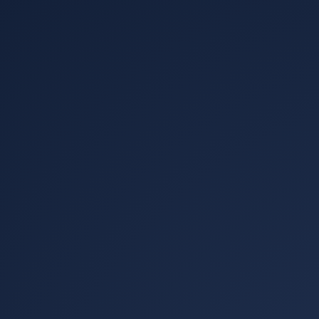
2010球迷观赛总结稳胆焦点巴萨利物浦波尔