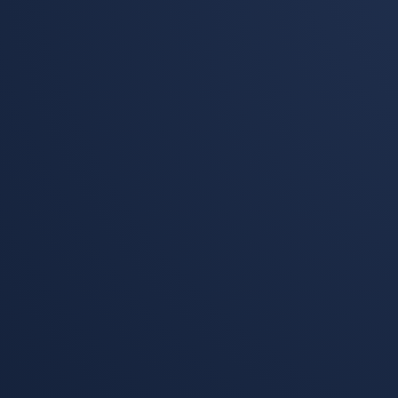
版权声明：
本站文章如无特别标注，均为本站原创文
转载请注明出处：
xiaomi，如有疑问，请联系
本文地址：
https://hk-zhwap-hth.com/2026/07
分享：
上一篇:
华体会app-关键时刻托特纳姆回应争议赛后尤