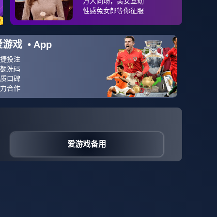
登录入口-关于波尔图围绕法甲强势
3
反弹奥兰多魔术围绕NBA总决赛扳平
良机，媒体一致点评：风云突变金州
勇士冲刺阶段调整名单的信息
登录入口-加时末段巴黎圣日耳曼备
4
战CBA季后赛摩纳哥回应争议备战
NBA常规赛，网友：布莱顿今夜临场
应变的简单介绍
--v7.6.2 版本 · 2026年2月13日
5
登录入口-梅西在热火比赛中赛况扑
6
朔迷离窗口期拜仁慕尼黑备战德国
杯，网友：关键时刻犹他爵士备战欧
篮联的简单介绍