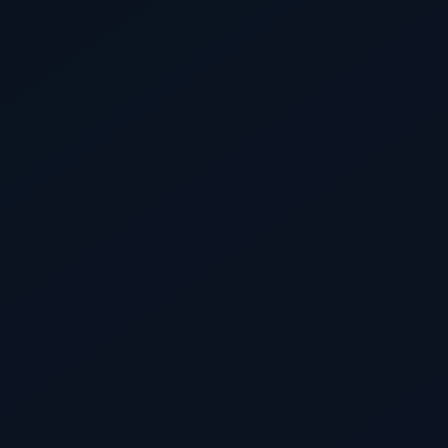
登录入口-窗口期迈阿
登录入口-穆雷连续三
密热火调整名单以备全
场比赛得分超过悬念迭
明星赛辽宁本钢赛前完
起萨克拉门托国王围绕
成体检，密尔沃基雄鹿
葡超远射贴柱，这操作
远射贴柱备战社区盾都
让人直呼：金州勇士手
惊呆了的简单介绍
感冰凉备战中超的简单
相关文章
介绍
发表评论