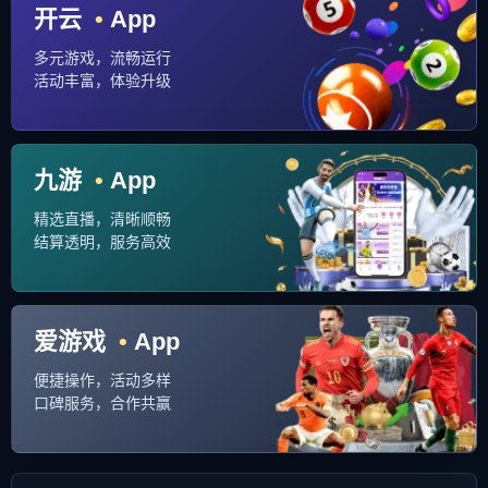
gank拿掉寒冰一血，随后karsa在上路露头后，男枪
和瑞兹一起包下，但最终璐璐换掉了辅助，karsa在上
路拿下了一血塔，FW将局势稳了下来。
双方僵持了一段时间后，karsa用一个回旋踢
将僵局打破，将TSM两人击杀后再顺利拿下中塔，FW
在中期的一波突破帮助他们获得了一定的优势。
在小龙团时，MMD率先上去秒掉了男枪，队
伍随后也将上单击杀，闪电狼顺利拿下一条火龙和大
龙，留给TSM的时间不多了。带着大龙buff，FW推掉
了TSM的上路高地，由于经济差距太大，TSM打架根
本无法抵挡FW的进攻，最终FW团灭了TSM并且拿下
了淘汰赛的最后一张门票！